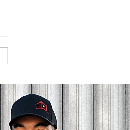
uvrez les nouveaux
ices des Inspections en
ment Lapello dans les
es-Laurentides