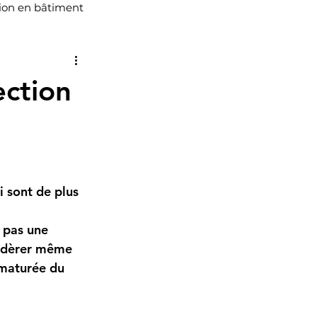
ion en bâtiment
 en bâtiment Vaudreuil Do
ection
 sont de plus 
 pas une 
sidèrer même 
ématurée du 