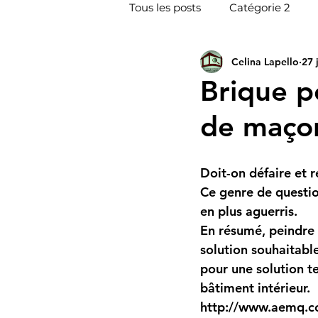
Tous les posts
Catégorie 2
Celina Lapello
27 
Inspecteur en bâtiment Drum
Brique p
de maço
Inspecteur en bâtiment Valley
Doit-on défaire et r
Ce genre de questio
en plus aguerris.
En résumé, peindre 
solution souhaitabl
pour une solution t
bâtiment intérieur. 
http://www.aemq.co