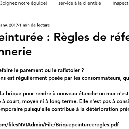
Joignez notre équipe!
service à la clientèle
Inspect
janv. 2017
1 min de lecture
mondvill
Inspecteur en bâtiment AIBQ
Inspecteur
einturée : Règles de réf
nnerie
field
Etude de fonds de prévoyance
efaire le parement ou le rafistoler ?
ns est régulièrment posée par les consommateurs, qui
la brique pour rendre à nouveau étanche un mur n'est
e à court, moyen ni à long terme. Elle n'est pas à con
emporaire puisqu'elle contribue à la détérioration pr
m/filesNVIAdmin/File/Briquepeintureeregles.pdf