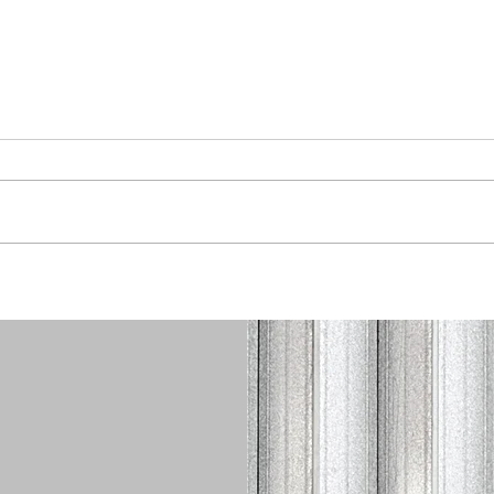
Avantages du groupe
Déco
LAPELLO : Pourquoi faire
serv
appel à nos inspecteurs?
bâti
Bass