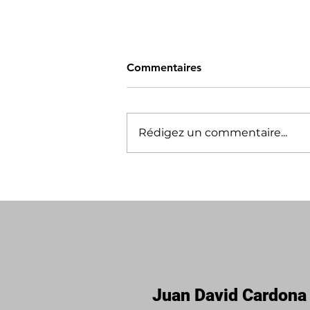
Commentaires
Rédigez un commentaire...
Services d’inspection dans
les Basses-Laurentides et
Lanaudière : faites confiance
à Les Inspections en
Bâtiments Lapello
Juan David Cardona