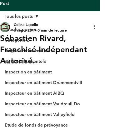
Post
Tous les posts
Celina Lapello
Tous les posts
6 sept. 2019
0 min de lecture
Sébastien Rivard,
Catégorie 2
Franchisé Indépendant
Joignez notre équipe!
Autorisé.
service à la clientèle
Inspection en bâtiment
Inspecteur en bâtiment Drummondvill
Inspecteur en bâtiment AIBQ
Inspecteur en bâtiment Vaudreuil Do
Inspecteur en bâtiment Valleyfield
Etude de fonds de prévoyance