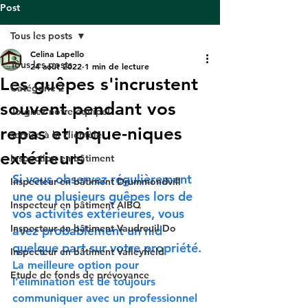
Post
Tous les posts
Celina Lapello
Tous les posts
24 août 2022
1 min de lecture
Les guêpes s'incrustent
Catégorie 2
souvent pendant vos
Joignez notre équipe!
repas et pique-niques
service à la clientèle
extérieurs
Inspection en bâtiment
Si vous observez régulièrement 
Inspecteur en bâtiment Drummondvill
une ou plusieurs guêpes lors de 
Inspecteur en bâtiment AIBQ
vos activités extérieures, vous 
Inspecteur en bâtiment Vaudreuil Do
avez probablement un nid 
quelque part sur votre propriété. 
Inspecteur en bâtiment Valleyfield
La meilleure option pour 
Etude de fonds de prévoyance
l’élimination est de toujours 
communiquer avec un professionnel 