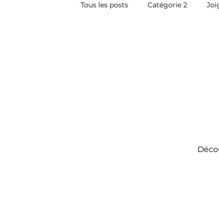
Tous les posts
Catégorie 2
Joi
Inspecteur en bâtiment Drummond
Inspecteur en bâtiment Valleyfield
Décou