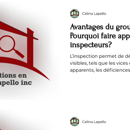
préachat Inspection prév
en Bâtiments Lapello
préréception de maison 
Celina Lapello
commerciale Insp
Avantages du gro
Pourquoi faire app
inspecteurs?
L’inspection permet de d
visibles, tels que les vice
apparents, les déficiences
de détérioration ou les c
la sécurité, la durabilité 
bâtiment. Elle permet d’é
surprises après l’achat, d
investissement et d’obteni
précise de l’état général d
rapport d’inspection, vo
Celina Lapello