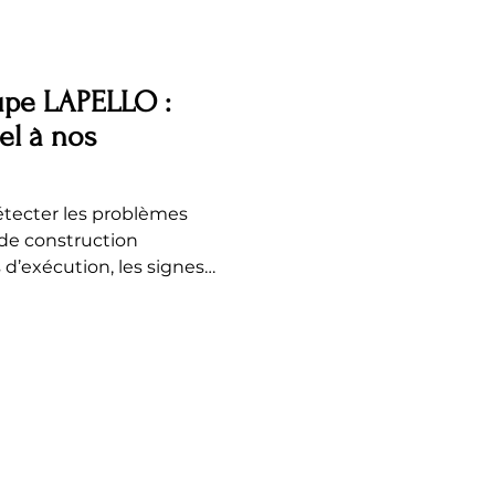
ente Inspection
neuve Inspection
upe LAPELLO :
el à nos
étecter les problèmes
s de construction
 d’exécution, les signes
onditions pouvant affecter
et la performance du
viter les mauvaises
e protéger votre
r une vision claire et
e la propriété. Grâce au
us pouvez prendre une déc