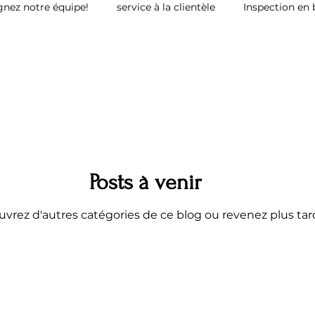
gnez notre équipe!
service à la clientèle
Inspection en
vill
Inspecteur en bâtiment AIBQ
Inspecteur en bâti
Etude de fonds de prévoyance
Posts à venir
vrez d'autres catégories de ce blog ou revenez plus tar