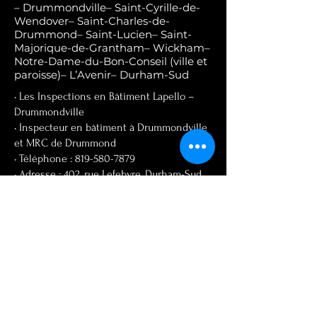
– Drummondville– Saint-Cyrille-de-
Wendover– Saint-Charles-de-
Drummond– Saint-Lucien– Saint-
Majorique-de-Grantham– Wickham–
Notre-Dame-du-Bon-Conseil (ville et
paroisse)– L’Avenir– Durham-Sud
• Les Inspections en Bâtiment Lapello –
Drummondville
• Inspecteur en bâtiment à Drummondville
et MRC de Drummond
• Téléphone : 819-580-7879
• Adresse : 402, rue Lefebvre, Durham-Sud,
QC J0H 2C0
• Courriel : info@inspectionlapello.com
Juan David Cardona
Inspecteur en bâtiment
Membre APCHQ