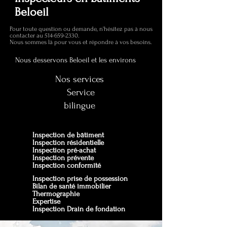
Beloeil
Pour toute question ou demande, n'hésitez pas à nous
contacter au
514-659-2330
.
Nous sommes là pour vous et répondre à vos besoins.
Nous desservons Beloeil et les environs
Nos services
Service
bilingue
Inspection de bâtiment
Inspection résidentielle
Inspection pré-achat
Inspection prévente
Inspection conformité
Inspection prise de possession
Bilan de santé immobilier
Thermographie
Expertise
Inspection Drain de fondation