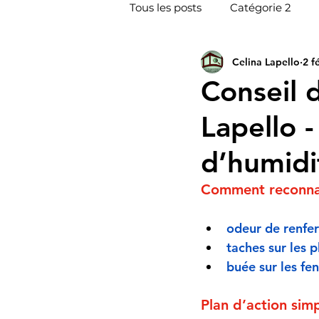
Tous les posts
Catégorie 2
Celina Lapello
2 fé
Inspecteur en bâtiment Drum
Conseil 
Lapello 
Inspecteur en bâtiment Valley
d’humidi
Comment reconnaî
odeur de renfer
taches sur les p
buée sur les fe
Plan d’action sim