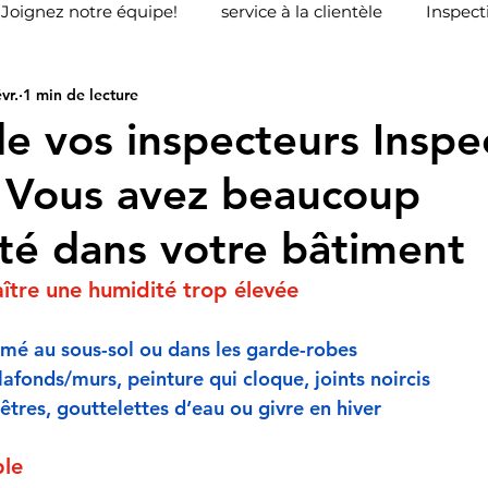
Joignez notre équipe!
service à la clientèle
Inspect
vr.
1 min de lecture
mondvill
Inspecteur en bâtiment AIBQ
Inspecteur
de vos inspecteurs Inspe
- Vous avez beaucoup
field
Etude de fonds de prévoyance
té dans votre bâtiment
tre une humidité trop élevée 
mé au sous-sol ou dans les garde-robes
lafonds/murs, peinture qui cloque, joints noircis
nêtres, gouttelettes d’eau ou givre en hiver
ple