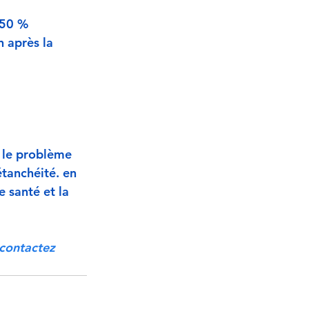
 50 %
 après la 
, le problème 
étanchéité. en 
 santé et la 
contactez 