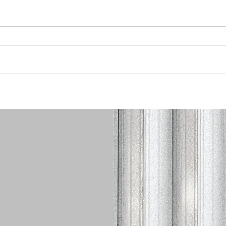
Avantages du groupe
Déco
LAPELLO : Pourquoi faire
serv
appel à nos inspecteurs?
bâti
Bass