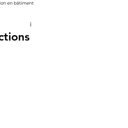
ion en bâtiment
 en bâtiment Vaudreuil Do
ctions