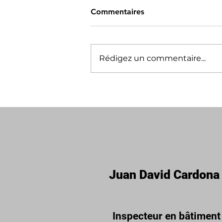
Commentaires
Rédigez un commentaire...
Services d’inspection dans
les Basses-Laurentides et
Lanaudière : faites confiance
à Les Inspections en
Bâtiments Lapello
Juan David Cardona
Inspecteur en bâtiment