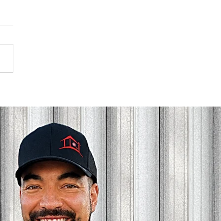
uvrez les nouveaux
ices des Inspections en
ment Lapello dans les
es-Laurentides