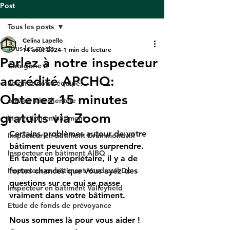
Post
Tous les posts
Celina Lapello
Tous les posts
14 août 2024
1 min de lecture
Parlez à notre inspecteur
Catégorie 2
accrédité APCHQ:
Joignez notre équipe!
Obtenez 15 minutes
service à la clientèle
gratuits via Zoom
Inspection en bâtiment
Certains problèmes autour de votre 
Inspecteur en bâtiment Drummondvill
bâtiment peuvent vous surprendre. 
Inspecteur en bâtiment AIBQ
En tant que propriétaire, il y a de 
Inspecteur en bâtiment Vaudreuil Do
fortes chances que vous ayez des 
questions sur ce qui se passe 
Inspecteur en bâtiment Valleyfield
vraiment dans votre bâtiment. 
Etude de fonds de prévoyance
Nous sommes là pour vous aider ! 