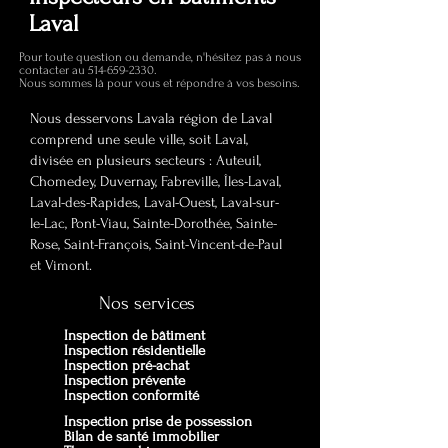
Laval
Pour toute question ou demande, n'hésitez pas à nous
contacter au
514-659-2330
.
Nous sommes là pour vous et répondre à vos besoins.
Nous desservons Lavala région de Laval
comprend une seule ville, soit Laval,
divisée en plusieurs secteurs : Auteuil,
Chomedey, Duvernay, Fabreville, Îles-Laval,
Laval-des-Rapides, Laval-Ouest, Laval-sur-
le-Lac, Pont-Viau, Sainte-Dorothée, Sainte-
Rose, Saint-François, Saint-Vincent-de-Paul
et Vimont.
Nos services
Inspection de bâtiment
Inspection résidentielle
Inspection pré-achat
Inspection prévente
Inspection conformité
Inspection prise de possession
Bilan de santé immobilier